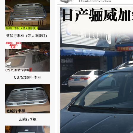
蓝鲸行李框（带太阳能灯）
CS75加装行李框
蓝鲸行李框