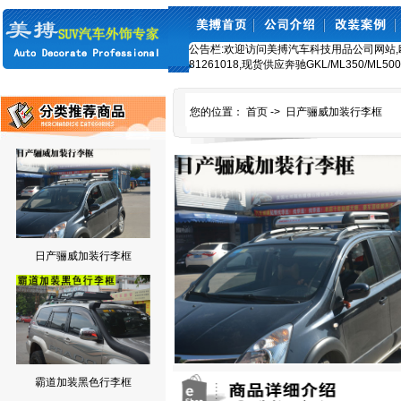
公告栏:欢迎访问美搏汽车科技用品公司网站,欧美车
81261018,现货供应奔驰GKL/ML350/ML5
您的位置：
首页
->
日产骊威加装行李框
日产骊威加装行李框
霸道加装黑色行李框