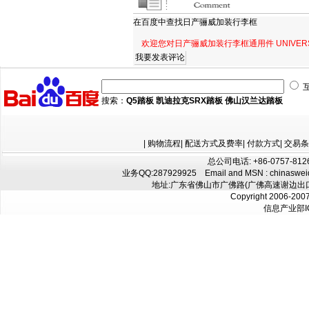
在百度中查找
日产骊威加装行李框
欢迎您对日产骊威加装行李框通用件 UNIVER
搜索：
Q5踏板
凯迪拉克SRX踏板
佛山汉兰达踏板
|
购物流程
|
配送方式及费率
|
付款方式
|
交易条
总公司电话: +86-0757-8126
业务QQ:
287929925
Email and MSN : chinaswe
地址:广东省佛山市广佛路(广佛高速谢边出口往
Copyright 2006-200
信息产业部I