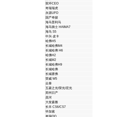
双环CEO
奇瑞瑞虎
永源UFO
国产奇骏
海马普利马
海马骑士 HAIMA7
海马 S5
中兴·皮卡
哈弗H5
长城哈弗M4
长城哈弗 H6
哈佛H2
长城M2
长城哈弗H9
长城哈弗
长城赛弗
荣威 W5
众泰
五菱之光/荣光/宏光
郑州日产
昌河
大发森雅
长丰 CS6/CS7
毕加索
奇瑞QQ