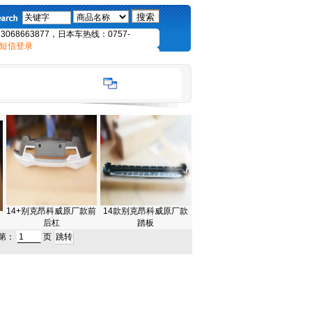
68663877，日本车热线：0757-
短信登录
14+别克昂科威原厂款前
14款别克昂科威原厂款
后杠
踏板
到第：
页