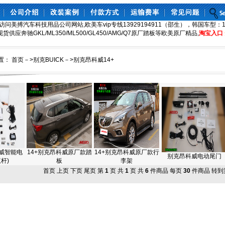
访问美搏汽车科技用品公司网站,欧美车vip专线13929194911（邵生），韩国车型：130
8,现货供应奔驰GKL/ML350/ML500/GL450/AMG/Q7原厂踏板等欧美原厂精品,
淘宝入口
置：
首页
－>
别克BUICK
－>
别克昂科威14+
科威智能电
14+别克昂科威原厂款踏
14+别克昂科威原厂款行
别克昂科威电动尾门
杆)
板
李架
首页 上页 下页 尾页 第
1
页 共
1
页 共
6
件商品 每页
30
件商品 转