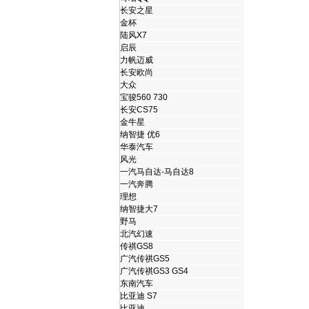
长安之星
金杯
陆风X7
启辰
力帆迈威
长安欧尚
大众
宝骏560 730
长安CS75
金牛星
纳智捷 优6
华泰汽车
风光
一汽马自达-马自达8
一汽奔腾
理想
纳智捷大7
野马
北汽幻速
传祺GS8
广汽传祺GS5
广汽传祺GS3 GS4
东南汽车
比亚迪 S7
比亚迪