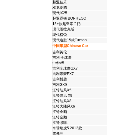
起亚佳乐
双龙爱腾
现代IX25
起亚霸锐 BORREGO
15+款起亚索兰托
现代维拉克斯
现代格锐
现代途胜15款Tucson
中国车型Chinese Car
吉利英伦
吉利 全球鹰
中华V5
吉利全球鹰GX7
吉利帝豪EX7
吉利博越
吉利GX9
江铃陆风X5
江铃陆风 X9
江铃陆风X8
江铃大陆风X6
江铃全顺
江铃全顺
江铃 驭胜
奇瑞瑞虎5 2013款
雪佛兰