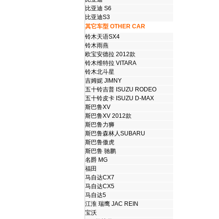
比亚迪 S6
比亚迪S3
其它车型 OTHER CAR
铃木天语SX4
铃木雨燕
欧宝安德拉 2012款
铃木维特拉 VITARA
铃木北斗星
吉姆妮 JIMNY
五十铃吉普 ISUZU RODEO
五十铃皮卡 ISUZU D-MAX
斯巴鲁XV
斯巴鲁XV 2012款
斯巴鲁力狮
斯巴鲁森林人SUBARU
斯巴鲁傲虎
斯巴鲁 驰鹏
名爵 MG
福田
马自达CX7
马自达CX5
马自达5
江淮 瑞鹰 JAC REIN
宝沃