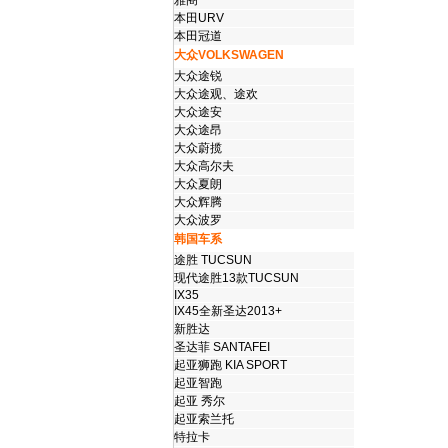
雅阁
本田URV
本田冠道
大众VOLKSWAGEN
大众途锐
大众途观、途欢
大众途安
大众途昂
大众蔚揽
大众高尔夫
大众夏朗
大众辉腾
大众波罗
韩国车系
途胜 TUCSUN
现代途胜13款TUCSUN
IX35
IX45全新圣达2013+
新胜达
圣达菲 SANTAFEI
起亚狮跑 KIA SPORT
起亚智跑
起亚 秀尔
起亚索兰托
特拉卡