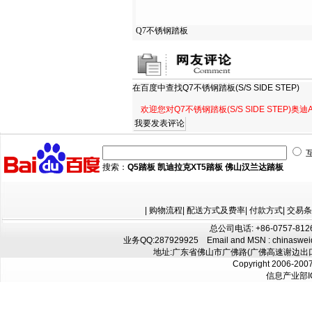
Q7不锈钢踏板
在百度中查找
Q7不锈钢踏板(S/S SIDE STEP)
欢迎您对Q7不锈钢踏板(S/S SIDE STEP
搜索：
Q5踏板
凯迪拉克XT5踏板
佛山汉兰达踏板
|
购物流程
|
配送方式及费率
|
付款方式
|
交易条
总公司电话: +86-0757-8126
业务QQ:
287929925
Email and MSN : chinaswe
地址:广东省佛山市广佛路(广佛高速谢边出口往
Copyright 2006-200
信息产业部I