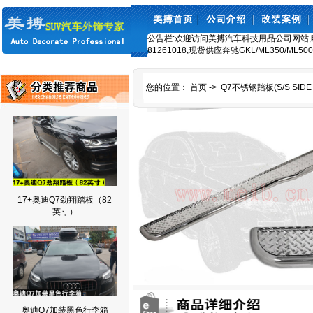
公告栏:欢迎访问美搏汽车科技用品公司网站,欧美车
81261018,现货供应奔驰GKL/ML350/ML5
您的位置：
首页
->
Q7不锈钢踏板(S/S SIDE 
17+奥迪Q7劲翔踏板（82
英寸）
奥迪Q7加装黑色行李箱